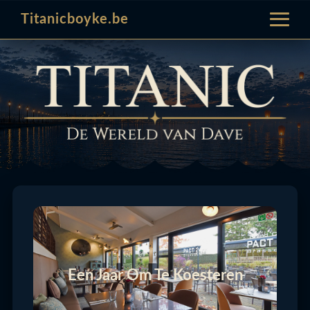
Titanicboyke.be
Een Jaar Om Te Koesteren