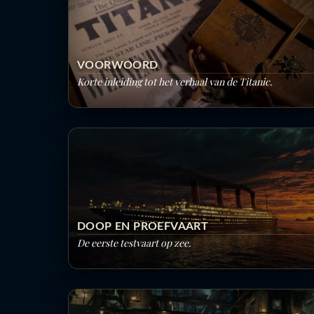
VOORWOORD
Korte inleiding tot het verhaal van de Titanic.
DOOP EN PROEFVAART
De eerste testvaart op zee.