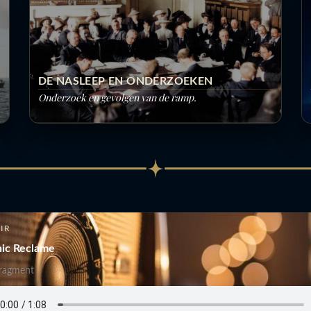
DE NASLEEP EN ONDERZOEKEN
Onderzoek en gevolgen van de ramp.
IR
anic Reclame
fragment