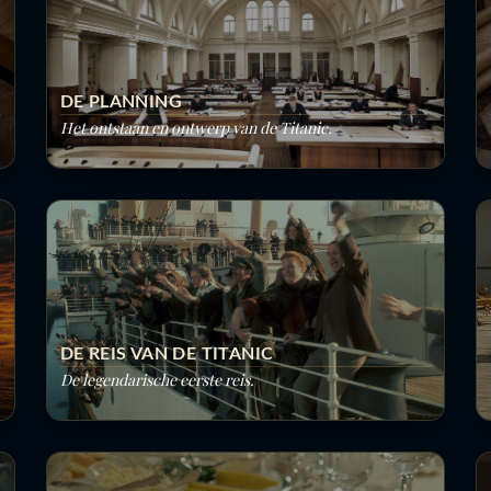
DE PLANNING
Het ontstaan en ontwerp van de Titanic.
DE REIS VAN DE TITANIC
De legendarische eerste reis.