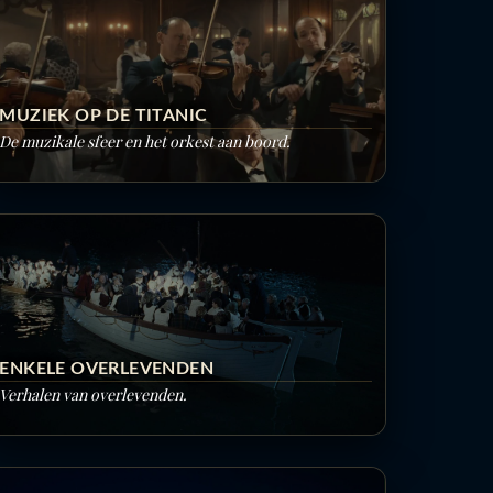
MUZIEK OP DE TITANIC
De muzikale sfeer en het orkest aan boord.
ENKELE OVERLEVENDEN
Verhalen van overlevenden.