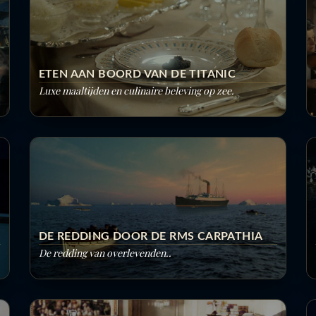
ETEN AAN BOORD VAN DE TITANIC
Luxe maaltijden en culinaire beleving op zee.
DE REDDING DOOR DE RMS CARPATHIA
De redding van overlevenden..