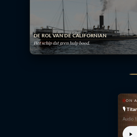
DE ROL VAN DE CALIFORNIAN
Het schip dat geen hulp bood.
ON A
🎙 Tit
Audio 