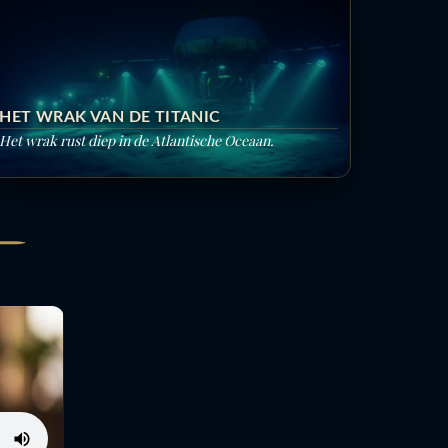
HET WRAK VAN DE TITANIC
Het wrak rust diep in de Atlantische Oceaan.